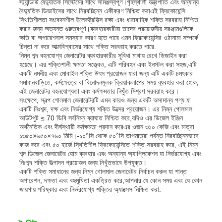
স্ট্যান্ডার্ড বৈদ্যুতিক সিস্টেমের সাথে সামঞ্জস্যপূর্ণ।গৃহস্থালী যন্ত্রপাতি এবং অন্যান্য
বৈদ্যুতিক ডিভাইসের সাথে নিরবচ্ছিন্ন একীকরণ নিশ্চিত করাএই ফ্রিকোয়েন্সি
স্থিতিশীলতা সংবেদনশীল ইলেকট্রনিক্স রক্ষা এবং ধারাবাহিক শক্তি সরবরাহ নিশ্চিত
আমাদের সম্পর্কে
করার জন্য অত্যন্ত গুরুত্বপূর্ণ।ব্যবহারকারীরা তাদের প্রয়োজনীয় সরঞ্জামগুলিকে
ক্ষতি বা অপারেশনাল সমস্যার কারণ হতে পারে এমন ফ্রিকোয়েন্সির ওঠানামা সম্পর্কে
চিন্তা না করে আত্মবিশ্বাসের সাথে শক্তি সরবরাহ করতে পারে.
নিম্ন শব্দ বহনযোগ্য জেনারেটর ব্যবহারকারীর সুবিধা মাথায় রেখে ডিজাইন করা
কারখানা ভ্রমণ
হয়েছে। এর শক্তিশালী ক্ষমতা সত্ত্বেও, এটি পরিবহন এবং ইনস্টল করা সহজ,এটি
একটি নমনীয় এবং মোবাইল শক্তি উৎস প্রয়োজন যারা জন্য এটি একটি চমৎকার
সমাধানবাড়িতে, কর্মক্ষেত্রে বা বিনোদনমূলক ক্রিয়াকলাপের সময় ব্যবহার করা হোক,
মান নিয়ন্ত্রণ
এই জেনারেটর বহনযোগ্যতা এবং কর্মক্ষমতার নিখুঁত মিশ্রণ সরবরাহ করে।
সংক্ষেপে, স্বল্প গোলমাল জেনারেটরটি এমন কারও জন্য একটি অসামান্য পণ্য যা
একটি নিঃশব্দ, দক্ষ এবং নির্ভরযোগ্য শক্তি উত্সের প্রয়োজন। এর নিম্ন গোলমাল
আউটপুট ≤ 70 ডিবি সর্বনিম্ন ব্যাঘাত নিশ্চিত করে,যদিও এর ডিজেল ইঞ্জিন
আমাদের সাথে যোগাযোগ করুন
অর্থনৈতিক এবং দীর্ঘস্থায়ী কর্মক্ষমতা প্রদান করেএর ওজন ৩১০ কেজি এবং মাত্রা
১৩৫০×৬৫০×৭৬০ মিমি।-১০°সি থেকে ৫০°সি তাপমাত্রা পর্যন্ত নিরবচ্ছিন্নভাবে
কাজ করে এবং ৫০ হার্জে স্থিতিশীল ফ্রিকোয়েন্সিতে শক্তি সরবরাহ করে, এই নিম্ন
শব্দ ডিজেল জেনারেটর হোম ব্যবহার এবং অন্যান্য অ্যাপ্লিকেশন যা নির্ভরযোগ্য এবং
খবর
নিঃশব্দ শক্তি উত্পাদন প্রয়োজন জন্য নিখুঁতভাবে উপযুক্ত।
একটি শক্তি সমাধানের জন্য নিম্ন গোলমাল জেনারেটর নির্বাচন করুন যা শান্ত
অপারেশন, দক্ষতা এবং বহুমুখিতা একত্রিত করে,আপনার যে কোন সময় এবং যে কোন
সব ক্ষেত্রেই
জায়গায় পরিষ্কার এবং নির্ভরযোগ্য শক্তির অ্যাক্সেস নিশ্চিত করা.
উদ্ধৃতির জন্য আবেদন