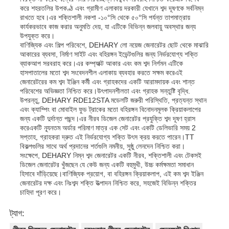
করে শহরতলির উপকণ্ঠ এবং গ্রামীণ এলাকায় দরকারী যেখানে শব্দ দূষণকে সর্বনিম্ন
রাখতে হবে।এর শক্তিশালী নকশা -১০°সি থেকে ৫০°সি পর্যন্ত তাপমাত্রায়
নিকাশী জল পাম্প
কার্যকরভাবে কাজ করার অনুমতি দেয়, যা এটিকে বিভিন্ন জলবায়ু অবস্থার জন্য
উপযুক্ত করে।
বাণিজ্যিক এবং শিল্প পরিবেশে, DEHARY লো নয়েজ জেনারেটর ছোট থেকে মাঝারি
আকারের ব্যবসা, নির্মাণ সাইট এবং বহিরঙ্গন ইভেন্টগুলির জন্য নির্ভরযোগ্য শক্তি
ব্যাকআপ সরবরাহ করে।এর কম্প্যাক্ট আকার এবং কম শব্দ নির্গমন এটিকে
হাসপাতালের মতো শব্দ সংবেদনশীল এলাকায় ব্যবহার করতে সক্ষম করেএই
জেনারেটরের কম শব্দ ইঞ্জিন কর্মী এবং গ্রাহকদের একটি আরামদায়ক এবং শান্ত
পরিবেশের অভিজ্ঞতা নিশ্চিত করে।উৎপাদনশীলতা এবং গ্রাহক সন্তুষ্টি বৃদ্ধি.
উপরন্তু, DEHARY RDE12STA মডেলটি জরুরী পরিস্থিতি, প্রত্যন্ত স্থান
এবং ক্যাম্পিং বা মোবাইল ফুড ট্রাকের মতো বহিরঙ্গন বিনোদনমূলক ক্রিয়াকলাপের
জন্য একটি দুর্দান্ত পছন্দ।এর নীরব ডিজেল জেনারেটর প্রযুক্তি শব্দ দূষণ হ্রাস
করেএকটি ন্যূনতম অর্ডার পরিমাণ মাত্র এক সেট এবং একটি ডেলিভারি সময় 2
সপ্তাহ, গ্রাহকরা দ্রুত এই নির্ভরযোগ্য শক্তি উৎস ক্রয় করতে পারেন।TT
বিকল্পগুলির সাথে অর্থ প্রদানের শর্তগুলি নমনীয়, সুষ্ঠু লেনদেন নিশ্চিত করা।
সংক্ষেপে, DEHARY নিম্ন শব্দ জেনারেটর একটি নীরব, শক্তিশালী এবং টেকসই
ডিজেল জেনারেটর খুঁজছেন যে কেউ জন্য একটি বহুমুখী, উচ্চ কর্মক্ষমতা সমাধান
হিসাবে দাঁড়িয়েছে।বাণিজ্যিক প্রয়োগ, বা বহিরঙ্গন ক্রিয়াকলাপ, এই কম শব্দ ইঞ্জিন
জেনারেটর দক্ষ এবং নিঃশব্দ শক্তি উত্পাদন নিশ্চিত করে, সহজেই বিভিন্ন শক্তির
চাহিদা পূরণ করে।
ট্যাগ: