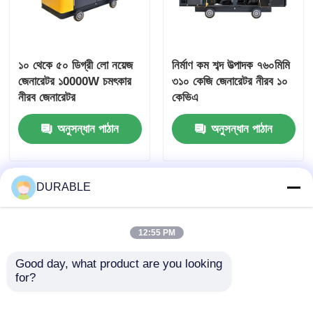
১০ থেকে ৫০ ডিগ্রী লো নয়েজ
নির্মাণ কম শব্দ উত্পাদক ৭৬০মিমি
জেনারেটর ১0000W চমৎকার
৩১০ কেজি জেনারেটর নীরব ১০
নীরব জেনারেটর
কেভিএ
অনুসন্ধান পাঠান
অনুসন্ধান পাঠান
DURABLE
12:55 PM
Good day, what product are you looking 
for?
60KW 75KW কম শব্দ