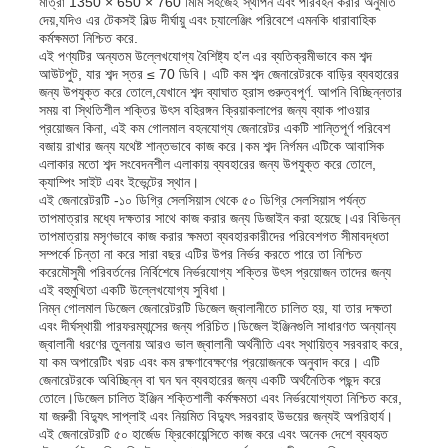
মাত্রা 1350 × 650 × 760 মিমি সহজেই স্থাপন এবং পরিবহন করার অনুমতি
দেয়,যদিও এর টেকসই বিল্ড দীর্ঘায়ু এবং চ্যালেঞ্জিং পরিবেশে এমনকি ধারাবাহিক
কর্মক্ষমতা নিশ্চিত করে.
এই পণ্যটির অন্যতম উল্লেখযোগ্য বৈশিষ্ট্য হ'ল এর ব্যতিক্রমীভাবে কম শব্দ
আউটপুট, যার শব্দ স্তর ≤ 70 ডিবি। এটি কম শব্দ জেনারেটরকে বাড়ির ব্যবহারের
জন্য উপযুক্ত করে তোলে,যেখানে শব্দ ব্যাঘাত হ্রাস গুরুত্বপূর্ণ. আপনি বিচ্ছিন্নতার
সময় বা স্থিতিশীল শক্তির উৎস বহিরঙ্গন ক্রিয়াকলাপের জন্য ব্যাক পাওয়ার
প্রয়োজন কিনা, এই কম গোলমাল বহনযোগ্য জেনারেটর একটি শান্তিপূর্ণ পরিবেশ
বজায় রাখার জন্য যথেষ্ট শান্তভাবে কাজ করে।কম শব্দ নির্গমন এটিকে আবাসিক
এলাকার মতো শব্দ সংবেদনশীল এলাকায় ব্যবহারের জন্য উপযুক্ত করে তোলে,
ক্যাম্পিং সাইট এবং ইভেন্টের স্থান।
এই জেনারেটরটি -১০ ডিগ্রি সেলসিয়াস থেকে ৫০ ডিগ্রি সেলসিয়াস পর্যন্ত
তাপমাত্রার মধ্যে দক্ষতার সাথে কাজ করার জন্য ডিজাইন করা হয়েছে।এর বিভিন্ন
তাপমাত্রায় মসৃণভাবে কাজ করার ক্ষমতা ব্যবহারকারীদের পরিবেশগত সীমাবদ্ধতা
সম্পর্কে চিন্তা না করে সারা বছর এটির উপর নির্ভর করতে পারে তা নিশ্চিত
করেমৌসুমী পরিবর্তনের নির্বিশেষে নির্ভরযোগ্য শক্তির উৎস প্রয়োজন তাদের জন্য
এই বহুমুখিতা একটি উল্লেখযোগ্য সুবিধা।
নিম্ন গোলমাল ডিজেল জেনারেটরটি ডিজেল জ্বালানীতে চালিত হয়, যা তার দক্ষতা
বাড়ি
এবং দীর্ঘস্থায়ী পারফরম্যান্সের জন্য পরিচিত।ডিজেল ইঞ্জিনগুলি সাধারণত অন্যান্য
জ্বালানী ধরণের তুলনায় আরও ভাল জ্বালানী অর্থনীতি এবং স্থায়িত্ব সরবরাহ করে,
যা কম অপারেটিং খরচ এবং কম রক্ষণাবেক্ষণের প্রয়োজনকে অনুবাদ করে। এটি
পণ্য
জেনারেটরকে অবিচ্ছিন্ন বা ঘন ঘন ব্যবহারের জন্য একটি অর্থনৈতিক পছন্দ করে
তোলে।ডিজেল চালিত ইঞ্জিন শক্তিশালী কর্মক্ষমতা এবং নির্ভরযোগ্যতা নিশ্চিত করে,
যা জরুরী বিদ্যুৎ সাপ্লাই এবং নিয়মিত বিদ্যুৎ সরবরাহ উভয়ের জন্যই অপরিহার্য।
এই জেনারেটরটি ৫০ হার্জেড ফ্রিকোয়েন্সিতে কাজ করে এবং অনেক দেশে ব্যবহৃত
ভিডিও