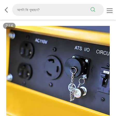
2
/
4