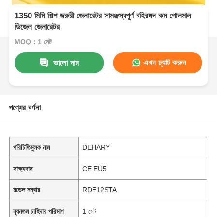
1350 মিমি শিল্প জরুরী জেনারেটর সামঞ্জস্যপূর্ণ বহিরঙ্গন কম গোলমাল
ডিজেল জেনারেটর
MOQ：1 সেট
এখন চ্যাট করুন
ভালো দাম
পণ্যের বর্ণনা
পরিচিতিমুলক নাম
DEHARY
সাক্ষ্যদান
CE EU5
মডেল নম্বার
RDE12STA
ন্যূনতম চাহিদার পরিমাণ
1 সেট