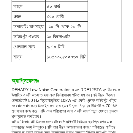
ঘনত্ব
৫০ হার্জ
শব্দরোধী জেনারেটর সেট
ওজন
৩১০ কেজি
অপারেটিং তাপমাত্রা
-১০°সি থেকে ৫০°সি
বাড়ির ব্যবহারের জন্য জেনারেটর
আউটপুট পাওয়ার
১০ কিলোওয়াট
গোলমাল স্তর
≤ ৭০ ডিবি
ক্যানোপি জেনারেটর সেট
মাত্রা
১৩৫০×৬৫০×৭৬০ মিমি
নিম্ন শব্দ জেনারেটর
অ্যাপ্লিকেশনঃ
জেনারেটর রক্ষণাবেক্ষণ
DEHARY Low Noise Generator, মডেল RDE12STA হল চীন থেকে
উত্পাদিত একটি অত্যন্ত দক্ষ এবং নির্ভরযোগ্য শক্তি সমাধান।এই নীরব ডিজেল
জেনারেটরটি 50 Hz ফ্রিকোয়েন্সিতে 10kW এর একটি ধ্রুবক আউটপুট শক্তি
সরবরাহ করার জন্য ডিজাইন করা হয়েছেএর উন্নত নিম্ন শব্দ ইঞ্জিনটি ≤ 70 ডিবি
ঢালাই জেনারেটর সেট
শব্দ স্তরে কাজ করে, এটি এমন পরিবেশের জন্য একটি আদর্শ পছন্দ যেখানে ন্যূনতম
শব্দ ব্যাঘাত অপরিহার্য।
এই ৯ কিলোওয়াট ডিজেল জেনারেটরের বৈকল্পিকটি বিভিন্ন অ্যাপ্লিকেশন এবং
জেনারেটর ডিজেল ইঞ্জিন
দৃশ্যকল্পের জন্য উপযুক্ত।এটি তার নীরব অপারেশনের কারণে পরিবারের শান্তির
বিরক্ত না করেই বন্ধের সময় নিরবচ্ছিন্ন বিদ্যুৎ সরবরাহ নিশ্চিত করেএটি বিশেষ