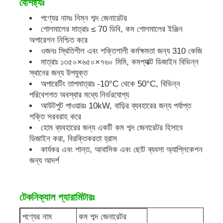
বৈশিষ্ট্যঃ
পণ্যের নামঃ নিম্ন শব্দ জেনারেটর
ডিজেল জেনারেটর সেট
গোলমালের মাত্রাঃ ≤ 70 ডিবি, কম গোলমালের ইঞ্জিন
অপারেশন নিশ্চিত করে
ওজনঃ স্থিতিশীল এবং শক্তিশালী কর্মক্ষমতা জন্য 310 কেজি
পেট্রোল জেনারেটর সেট
মাত্রাঃ ১৩৫০×৬৫০×৭৬০ মিমি, কমপ্যাক্ট ডিজাইন বিভিন্ন
স্থানের জন্য উপযুক্ত
অপারেটিং তাপমাত্রাঃ -10°C থেকে 50°C, বিভিন্ন
ইনভার্টার জেনারেটর সেট
পরিবেশগত অবস্থার মধ্যে নির্ভরযোগ্য
আউটপুট পাওয়ারঃ 10kW, বাড়ির ব্যবহারের জন্য পর্যাপ্ত
শক্তি সরবরাহ করে
পোর্টেবল জেনারেটর সেট
হোম ব্যবহারের জন্য একটি কম শব্দ জেনারেটর হিসাবে
ডিজাইন করা, বিরক্তিকরতা হ্রাস
কার্যকর এবং শান্ত, আবাসিক এবং ছোট ব্যবসা অ্যাপ্লিকেশন
শিল্প জেনারেটর সেট
জন্য আদর্শ
ডিজিটাল জেনারেটর সেট
টেকনিক্যাল প্যারামিটারঃ
ওপেন ফ্রেম জেনারেটর
পণ্যের নাম
কম শব্দ জেনারেটর