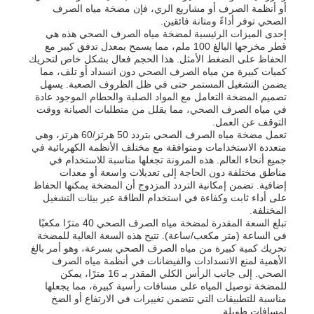
أو أنظمة الصرف أو مشاريع الري، فإن مضخة مياه الصرف
الصحي توفر أداءً ومتانة فائقين.
إحدى الميزات الرئيسية لمضخة مياه الصرف الصحي هذه هي
قطر مخرجها البالغ 100 ملم، مما يسمح بمعدل تدفق كبير مع
الحفاظ على الضغط الأمثل. هذا الحجم فعال بشكل خاص لتحريك
كميات كبيرة من مياه الصرف الصحي دون انسداد أو تلف، مما
يضمن التشغيل المستمر حتى في ظل الظروف الصعبة. يسهل
تصميم المضخة التعامل مع المواد الصلبة والحطام الموجود عادة
في مياه الصرف الصحي، مما يقلل من متطلبات الصيانة ووقت
التوقف عن العمل.
تعمل مضخة مياه الصرف الصحي بتردد 50 هرتز/60 هرتز، وهي
متعددة الاستخدامات ومتوافقة مع مختلف الأنظمة الكهربائية في
جميع أنحاء العالم. هذه المرونة تجعلها مناسبة للاستخدام في
مناطق مختلفة دون الحاجة إلى تعديلات واسعة أو معدات
إضافية. تضمن إمكانية التردد المزدوج أن المضخة يمكنها الحفاظ
على أداء ثابت وكفاءة في استخدام الطاقة عبر بيئات التشغيل
المختلفة.
منزل
تبلغ السعة المقدرة لمضخة مياه الصرف الصحي 40 مترًا مكعبًا
في الساعة (متر مكعب/ساعة). تتيح هذه السعة العالية للمضخة
تحريك كمية كبيرة من مياه الصرف الصحي بسرعة، وهو أمر بالغ
الأهمية لمنع الانسدادات والفيضانات في أنظمة مياه الصرف
المنتجات
الصحي. إلى جانب الرأس الكلي المقدر بـ 16 مترًا، يمكن
للمضخة توصيل المياه على مسافات رأسية كبيرة، مما يجعلها
مناسبة للتطبيقات التي تتضمن تغييرات في الارتفاع أو الضخ
أشرطة فيديو
لمسافات طويلة.