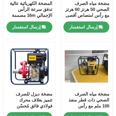
مضخة مياه الصرف
المضخة الكهربائية عالية
الصحي 50 هرتز 60 هرتز
تدفق سرعة الرأس
مع رأس امتصاص أقصى
الإجمالي 16m مصممة
8 م و رأس إجمالي
لتحسين الإنتاجية في
إرسال استفسار
إرسال استفسار
اسمي 16 م مناسبة
عمليات معالجة السوائل
لمصانع معالجة مياه
الصناعية
الصرف الصحي
مضخة مياه الصرف
مضخة ديزل للصرف
الصحي ذات قطر منفذ
تتميز بغلاف محرك
100 ملم مع رأس
فولاذي فائق مُحسّن
امتصاص أقصى 8 م
للتشغيل المستمر