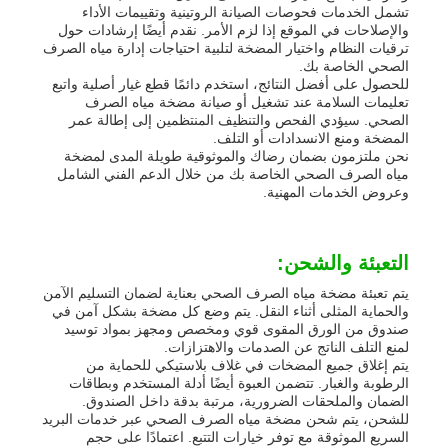
تشمل الخدمات فحوصات الصيانة الروتينية وتقييمات الأداء
والإصلاحات في الموقع إذا لزم الأمر. نقدم أيضًا إرشادات حول
ترقيات النظام واختيار المضخة لتلبية احتياجات إدارة مياه الصرف
الصحي الخاصة بك.
للحصول على أفضل النتائج، استخدم دائمًا قطع غيار أصلية واتبع
تعليمات السلامة عند تشغيل أو صيانة مضخة مياه الصرف
الصحي. سيؤدي الفحص والتنظيف المنتظمين إلى إطالة عمر
المضخة ومنع الانسدادات أو التلف.
نحن ملتزمون بضمان رضاك ​​والموثوقية طويلة المدى لمضخة
مياه الصرف الصحي الخاصة بك من خلال الدعم الفني الشامل
وعروض الخدمات المهنية.
التعبئة والشحن:
يتم تعبئة مضخة مياه الصرف الصحي بعناية لضمان التسليم الآمن
والحماية المثلى أثناء النقل. يتم وضع كل مضخة بشكل آمن في
صندوق من الورق المقوى قوي ومخصص ومجهز بمواد توسيد
لمنع التلف الناتج عن الصدمات والاهتزازات.
يتم إغلاق جميع المضخات في غلاف بلاستيكي للحماية من
الرطوبة والغبار. تتضمن العبوة أيضًا أدلة المستخدم وبطاقات
الضمان والملحقات الضرورية، مرتبة بدقة داخل الصندوق.
للشحن، يتم شحن مضخة مياه الصرف الصحي عبر خدمات البريد
السريع الموثوقة مع توفر خيارات التتبع. اعتمادًا على حجم