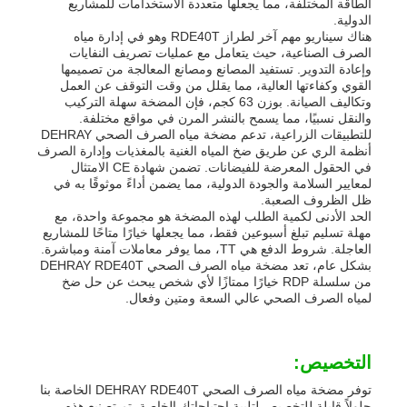
الطاقة المختلفة، مما يجعلها متعددة الاستخدامات للمشاريع
الدولية.
هناك سيناريو مهم آخر لطراز RDE40T وهو في إدارة مياه
الصرف الصناعية، حيث يتعامل مع عمليات تصريف النفايات
وإعادة التدوير. تستفيد المصانع ومصانع المعالجة من تصميمها
القوي وكفاءتها العالية، مما يقلل من وقت التوقف عن العمل
وتكاليف الصيانة. بوزن 63 كجم، فإن المضخة سهلة التركيب
والنقل نسبيًا، مما يسمح بالنشر المرن في مواقع مختلفة.
للتطبيقات الزراعية، تدعم مضخة مياه الصرف الصحي DEHRAY
أنظمة الري عن طريق ضخ المياه الغنية بالمغذيات وإدارة الصرف
في الحقول المعرضة للفيضانات. تضمن شهادة CE الامتثال
لمعايير السلامة والجودة الدولية، مما يضمن أداءً موثوقًا به في
ظل الظروف الصعبة.
الحد الأدنى لكمية الطلب لهذه المضخة هو مجموعة واحدة، مع
مهلة تسليم تبلغ أسبوعين فقط، مما يجعلها خيارًا متاحًا للمشاريع
العاجلة. شروط الدفع هي TT، مما يوفر معاملات آمنة ومباشرة.
بشكل عام، تعد مضخة مياه الصرف الصحي DEHRAY RDE40T
من سلسلة RDP خيارًا ممتازًا لأي شخص يبحث عن حل ضخ
لمياه الصرف الصحي عالي السعة ومتين وفعال.
التخصيص:
توفر مضخة مياه الصرف الصحي DEHRAY RDE40T الخاصة بنا
حلولاً قابلة للتخصيص لتلبية احتياجاتك الخاصة. تم تصنيع هذه