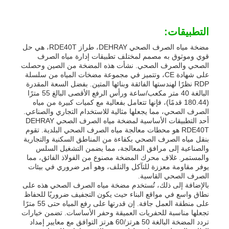
مضخة مياه الصرف الصحي
التطبيقات:
مضخة مياه الصرف الصحي DEHRAY، طراز RDE40T، هي حل
قوي وموثوق به مصمم لمختلف تطبيقات إدارة مياه الصرف
الصحي والصرف الصحي. نشأت هذه المضخة من الصين وحصلت
على شهادة CE، وتتميز في مجموعة مضخات المياه من سلسلة
RDP نظرًا لهندستها الفائقة وبنائها المتين. بفضل السعة المقدرة
البالغة 40 متر مكعب/ساعة ورأس الرفع الأقصى البالغ 55 مترًا
(180.44 قدمًا)، فإنها تتعامل بفعالية مع كميات كبيرة من مياه
الصرف الصحي، مما يجعلها مثالية للاستخدام التجاري والصناعي.
أحد التطبيقات الأساسية لمضخة مياه الصرف الصحي DEHRAY
RDE40T هو محطات معالجة مياه الصرف الصحي البلدية. تقوم
بنقل مياه الصرف الصحي بكفاءة من المناطق السكنية والتجارية
والصناعية إلى مرافق المعالجة، مما يضمن التشغيل السلس
والمستمر. غلاف محرك المضخة مصنوع من الفولاذ الفائق، مما
يوفر مقاومة معززة للتآكل والتلف، وهو أمر ضروري في بيئات
الصرف الصحي القاسية.
بالإضافة إلى ذلك، تُستخدم مضخة مياه الصرف الصحي هذه على
نطاق واسع في مواقع البناء حيث يكون التجفيف ضروريًا للحفاظ
على منطقة العمل جافة. إن قدرتها على رفع المياه حتى 55 مترًا
تجعلها مناسبة للحفريات العميقة وحفر الأساسات. تضمن خيارات
تردد المضخة البالغة 50 هرتز/60 هرتز التوافق مع معايير إمداد