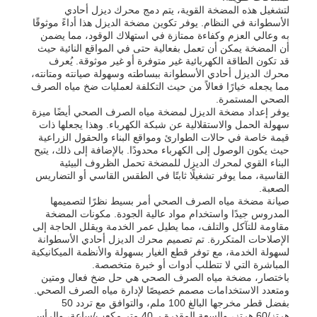
لتشغيل هذه المضخة القوية، يتم دمج محرك ديزل أحادي
الأسطوانة في النظام. يوفر تكوين مضخة الديزل هذا أداءً موثوقًا
به وعالي العزم وكفاءة ممتازة في استهلاك الوقود، مما يضمن
حول بنا
أن المضخة يمكن أن تعمل بفعالية حتى في المواقع النائية حيث
قد تكون الطاقة الكهربائية غير متوفرة أو غير موثوقة. يُعرف
محرك الديزل أحادي الأسطوانة ببساطته وسهولة صيانته ومتانته،
جولة في المعمل
مما يجعله خيارًا فعالاً من حيث التكلفة لعمليات ضخ مياه الصرف
الصحي المستمرة.
يوفر إعداد مضخة الديزل لمضخة مياه الصرف الصحي أيضًا ميزة
سهولة الحمل والاستقلالية عن شبكة الكهرباء. وهذا يجعلها ذات
ضبط الجودة
قيمة خاصة في حالات الطوارئ ومواقع البناء والحقول الزراعية
حيث يكون الوصول إلى الكهرباء محدودًا. بالإضافة إلى ذلك، يتيح
البناء القوي لمحرك الديزل للمضخة تحمل الظروف البيئية
اتصل بنا
القاسية، مما يوفر تشغيلًا ثابتًا في الطقس القاسي أو التضاريس
الصعبة.
صيانة مضخة مياه الصرف الصحي أمر بسيط نظرًا لتصميمها
المدروس جيدًا واستخدام مواد عالية الجودة. مكونات المضخة
أخبار
مقاومة للتآكل والتلف، مما يطيل عمر الخدمة ويقلل الحاجة إلى
الإصلاحات المتكررة. تم تصميم محرك الديزل أحادي الأسطوانة
لسهولة الخدمة، مع توفر قطع الغيار بسهولة والأنظمة الميكانيكية
جميع القضايا
المباشرة التي لا تتطلب أدوات أو خبرة متخصصة.
باختصار، مضخة مياه الصرف الصحي هي حل ضخ فعال ومتين
ومتعدد الاستخدامات مصمم خصيصًا لإدارة مياه الصرف الصحي.
بفضل قطر مخرجها البالغ 100 ملم، والتوافق مع تردد 50
طلب اقتباس
هرتز/60 هرتز، والسعة المقدرة بـ 40 متر مكعب/ساعة، والرأس