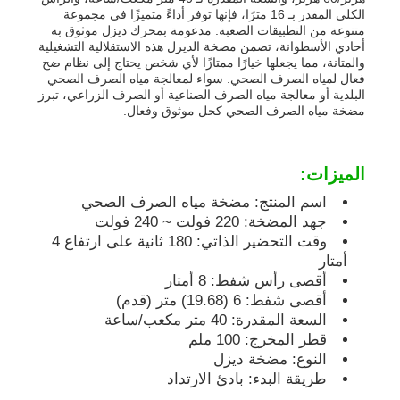
الكلي المقدر بـ 16 مترًا، فإنها توفر أداءً متميزًا في مجموعة
متنوعة من التطبيقات الصعبة. مدعومة بمحرك ديزل موثوق به
مجموعة مولدات الديزل
أحادي الأسطوانة، تضمن مضخة الديزل هذه الاستقلالية التشغيلية
والمتانة، مما يجعلها خيارًا ممتازًا لأي شخص يحتاج إلى نظام ضخ
فعال لمياه الصرف الصحي. سواء لمعالجة مياه الصرف الصحي
البلدية أو معالجة مياه الصرف الصناعية أو الصرف الزراعي، تبرز
مجموعة مولدات البنزين
مضخة مياه الصرف الصحي كحل موثوق وفعال.
مجموعة المولدات العاكسة
الميزات:
اسم المنتج: مضخة مياه الصرف الصحي
مجموعة مولدات محمولة
جهد المضخة: 220 فولت ~ 240 فولت
وقت التحضير الذاتي: 180 ثانية على ارتفاع 4
أمتار
مجموعة المولدات الصناعية
أقصى رأس شفط: 8 أمتار
أقصى شفط: 6 (19.68) متر (قدم)
السعة المقدرة: 40 متر مكعب/ساعة
مجموعة المولدات الرقمية
قطر المخرج: 100 ملم
النوع: مضخة ديزل
طريقة البدء: بادئ الارتداد
مولد الإطار المفتوح