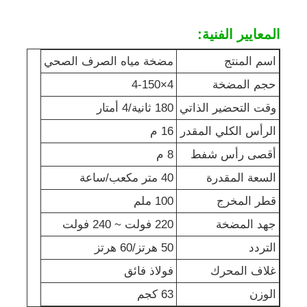
المعايير الفنية:
مجموعة مولدات عازلة للصوت
اسم المنتج
مضخة مياه الصرف الصحي
مولد استخدام منزلي
حجم المضخة
4×4-150
وقت التحضير الذاتي
180 ثانية/4 أمتار
مجموعة مولدات الستارة
الرأس الكلي المقدر
16 م
أقصى رأس شفط
8 م
مولد ضجيج منخفض
السعة المقدرة
40 متر مكعب/ساعة
قطر المخرج
100 ملم
صيانة المولد
جهد المضخة
220 فولت ~ 240 فولت
التردد
50 هرتز/60 هرتز
مجموعة مولدات اللحام
غلاف المحرك
فولاذ فائق
محركات الديزل
الوزن
63 كجم