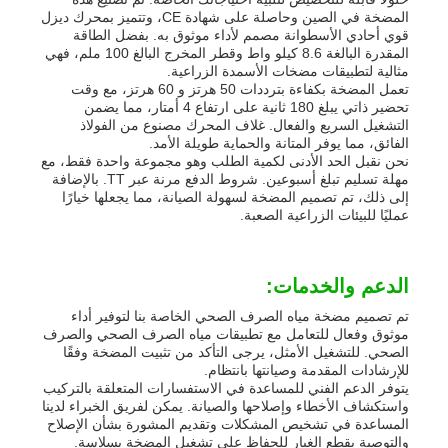
المضخة في الصين وحاصلة على شهادة CE، وتتميز بمحرك ديزل
قوي أحادي الأسطوانة مصمم لأداء موثوق به. بفضل الطاقة
المقدرة البالغة 8.6 كيلو واط وقطر المخرج البالغ 100 ملم، فهي
مثالية لتطبيقات مضخات الأسمدة الزراعية.
تعمل المضخة بكفاءة بترددات 50 هرتز و 60 هرتز، مع وقت
تحضير ذاتي يبلغ 180 ثانية على ارتفاع 4 أمتار، مما يضمن
التشغيل السريع والفعال. غلاف المحرك مصنوع من الفولاذ
الفائق، مما يوفر المتانة والحماية طويلة الأمد.
نحن نقبل الحد الأدنى لكمية الطلب وهو مجموعة واحدة فقط، مع
مهلة تسليم تبلغ أسبوعين. شروط الدفع مرنة عبر TT. بالإضافة
إلى ذلك، تم تصميم المضخة لسهولة الصيانة، مما يجعلها خيارًا
عمليًا للبيئات الزراعية الصعبة.
الدعم والخدمات:
تم تصميم مضخة مياه الصرف الصحي الخاصة بنا لتوفير أداء
موثوق وفعال للتعامل مع تطبيقات مياه الصرف الصحي والصرف
الصحي. للتشغيل الأمثل، يرجى التأكد من تثبيت المضخة وفقًا
للإرشادات المقدمة وصيانتها بانتظام.
يتوفر الدعم الفني للمساعدة في الاستفسارات المتعلقة بالتركيب
واستكشاف الأخطاء وإصلاحها والصيانة. يمكن لفريق الخبراء لدينا
المساعدة في تشخيص المشكلات وتقديم المشورة بشأن الإصلاح
والتوصية بقطع الغيار للحفاظ على تشغيل المضخة بسلاسة.