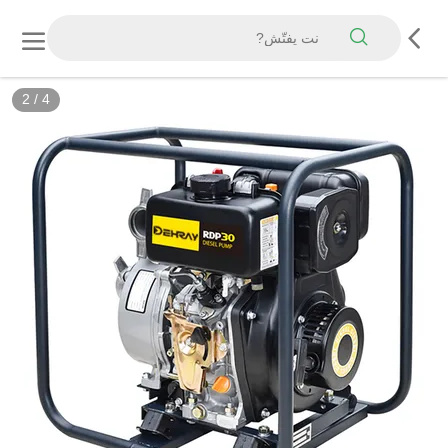
2
/
4