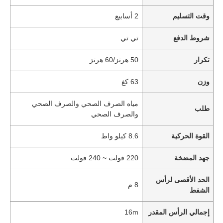
وقت التسليم
2 أسابيع
شروط الدفع
تي تي
تكرار
50 هرتز/60 هرتز
وزن
63 كغ
مياه الصرف الصحي والصرف الصحي
طلب
والصرف الصحي
القوة الحركية
8.6 كيلو واط
جهد المضخة
220 فولت ~ 240 فولت
الحد الأقصى لرأس
8 م
الشفط
إجمالي الرأس المقدر
16m