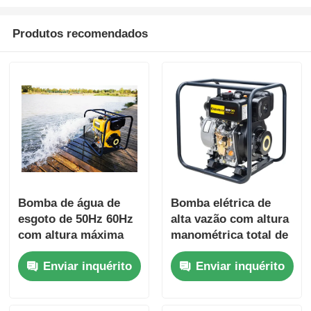
Produtos recomendados
Bomba de água de
Bomba elétrica de
esgoto de 50Hz 60Hz
alta vazão com altura
com altura máxima
manométrica total de
de sucção de 8 m e
16m, projetada para
Enviar inquérito
Enviar inquérito
altura total nominal
aumentar a
de 16 m, adequada
produtividade em
para estações de
operações industriais