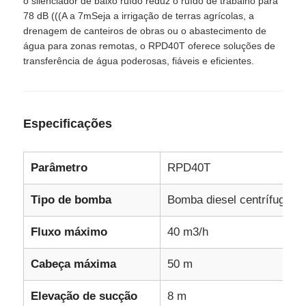
o silenciador de baixo ruído reduz o ruído de trabalho para
78 dB (((A a 7mSeja a irrigação de terras agrícolas, a
drenagem de canteiros de obras ou o abastecimento de
grupo gerador diesel
água para zonas remotas, o RPD40T oferece soluções de
transferência de água poderosas, fiáveis e eficientes.
conjunto de geradores de gasolina
Conjunto Gerador Inversor
Especificações
Conjunto de geradores portáteis
Parâmetro
RPD40T
Tipo de bomba
Bomba diesel centrífuga por
Grupo Gerador Industrial
Fluxo máximo
40 m3/h
Conjunto Gerador Digital
Cabeça máxima
50 m
Gerador de quadro aberto
Elevação de sucção
8 m