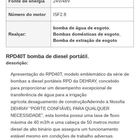
Fonte de energia
24V/48V
Número do motor
ISF2.8
bomba de água de esgoto
,
Realçar:
Bombas domésticas de esgoto
,
Bomba de extração de esgoto
RPD40T bomba de diesel portátil.
descrição:
Apresentação do RPD40T, modelo emblemático da série de
bombas a diesel portáteis RPD da DEHRAY, concebido
para proporcionar um desempenho excepcional de
transferência de água para a irrigação
Casa
agrícola.desaguamento de construçãoAderindo à filosofia
DEHRAY "PORTE CONFIÁVEL PARA QUALQUER
NECESSIDADE", esta bomba possui uma taxa de fluxo
Produtos
máxima de 40 m3/h e uma cabeça de 50 metros.motor
diesel de alto binário que assegura um funcionamento
estável mesmo em condições de trabalho adversas.
Vídeos