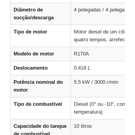
Diâmetro de
4 polegadas / 4 polegadas
grupo de gerador à prova de som
sucção/descarga
Tipo de motor
Motor diesel de um cilindro
gerador do uso da casa
quatro tempos, arrefecido 
Grupo de gerador do dossel
Modelo de motor
R170A
Deslocamento
0.418 L
Gerador de baixo ruído
Potência nominal do
5.5 kW / 3000 r/min
motor
Manutenção do gerador
Tipo de combustível
Diesel (0° ou -10°, consoa
Conjunto gerador de soldagem
temperatura)
Capacidade do tanque
10 litros
motor diesel do gerador
de combustível