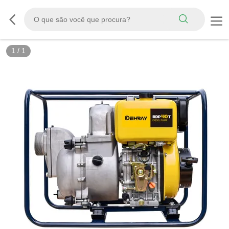
1
/
1