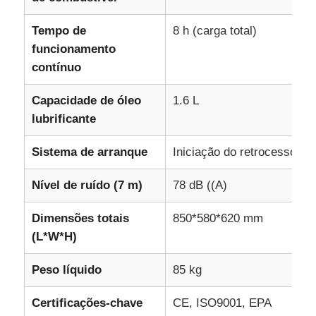
bomba de água de esgoto
Tempo de
8 h (carga total)
funcionamento
contínuo
Capacidade de óleo
1.6 L
lubrificante
Sistema de arranque
Iniciação do retrocesso
Nível de ruído (7 m)
78 dB ((A)
Dimensões totais
850*580*620 mm
(L*W*H)
Peso líquido
85 kg
Certificações-chave
CE, ISO9001, EPA