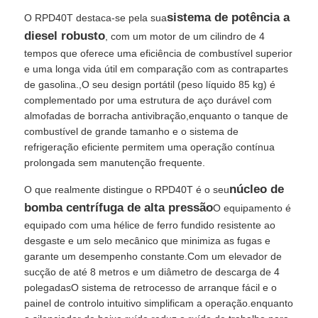
sistema de potência a
O RPD40T destaca-se pela sua
diesel robusto
, com um motor de um cilindro de 4
Quem Somos
tempos que oferece uma eficiência de combustível superior
e uma longa vida útil em comparação com as contrapartes
de gasolina.,O seu design portátil (peso líquido 85 kg) é
Fábrica
complementado por uma estrutura de aço durável com
almofadas de borracha antivibração,enquanto o tanque de
Controle de Qualidade
combustível de grande tamanho e o sistema de
refrigeração eficiente permitem uma operação contínua
prolongada sem manutenção frequente.
Fale Conosco
núcleo de
O que realmente distingue o RPD40T é o seu
bomba centrífuga de alta pressão
O equipamento é
notícias
equipado com uma hélice de ferro fundido resistente ao
desgaste e um selo mecânico que minimiza as fugas e
garante um desempenho constante.Com um elevador de
Todos os casos
sucção de até 8 metros e um diâmetro de descarga de 4
polegadasO sistema de retrocesso de arranque fácil e o
painel de controlo intuitivo simplificam a operação.enquanto
Pedir um orçamento