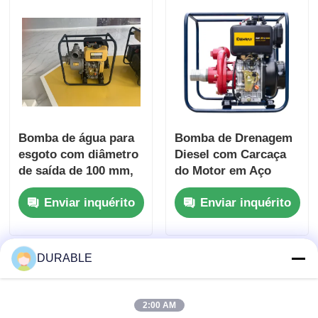
tratamento de esgoto
de manuseio de
fluidos
Bomba de água para
Bomba de Drenagem
esgoto com diâmetro
Diesel com Carcaça
de saída de 100 mm,
do Motor em Aço
altura máxima de
Superior Otimizada
Enviar inquérito
Enviar inquérito
sucção de 8 m e
para Operação
carcaça do motor em
Contínua e Condições
aço superior,
de Carga Pesada
projetada para
DURABLE
manuseio de esgoto
2:00 AM