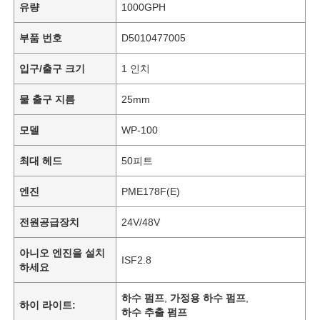
유량
1000GPH
부품 번호
D5010477005
입구/출구 크기
1 인치
물 출구 지름
25mm
모델
WP-100
최대 헤드
50피트
엔진
PME178F(E)
전원공급장치
24V/48V
아니오 엔진을 설치
ISF2.8
하세요
하수 펌프
,
가정용 하수 펌프
,
하이 라이트:
하수 추출 펌프