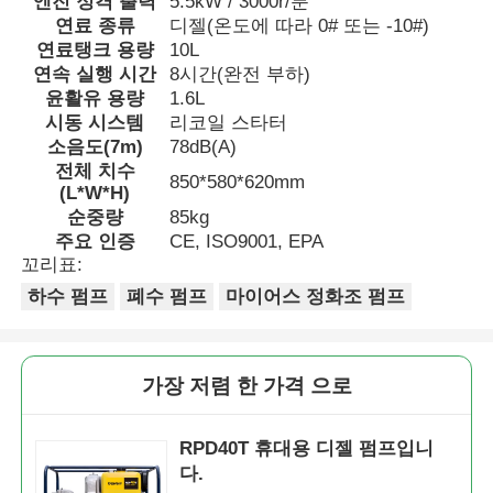
엔진 정격 출력
5.5kW / 3000r/분
연료 종류
디젤(온도에 따라 0# 또는 -10#)
연료탱크 용량
10L
디젤 발전기 세트
연속 실행 시간
8시간(완전 부하)
윤활유 용량
1.6L
시동 시스템
리코일 스타터
가솔린 발전기 세트
소음도(7m)
78dB(A)
전체 치수
850*580*620mm
(L*W*H)
인버터 발전기 세트
순중량
85kg
주요 인증
CE, ISO9001, EPA
꼬리표:
휴대용 발전기 세트
하수 펌프
폐수 펌프
마이어스 정화조 펌프
산업용 발전기 세트
가장 저렴 한 가격 으로
디지털 발전기 세트
RPD40T 휴대용 디젤 펌프입니
다.
오픈 프레임 생성기