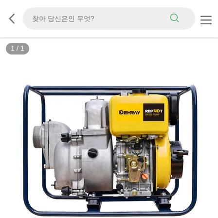
1
/
1