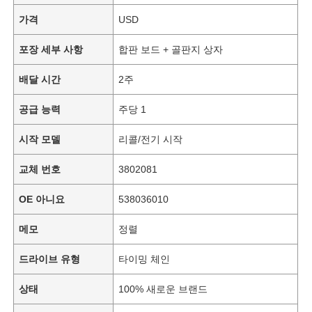
가격
USD
포장 세부 사항
합판 보드 + 골판지 상자
배달 시간
2주
공급 능력
주당 1
시작 모델
리콜/전기 시작
교체 번호
3802081
OE 아니요
538036010
메모
정렬
드라이브 유형
타이밍 체인
상태
100% 새로운 브랜드