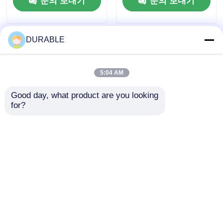
문의 보내기
문의 보내기
출구 직경 하수 펌프
DURABLE
5:04 AM
Good day, what product are you looking 
for?
100mm 배출구 직경 하
86 KW 디젤 물 펌프
수 펌프 정격 전양정
50Hz 60Hz 주파수 농
16m 정격 출력 8.6KW
업 광업 및 건설에서 일
하수 처리 및 폐수 이송
관된 성능을 위해 설계
문의 보내기
문의 보내기
용 펌프
홈
사이트맵
연락처
Desktop Site