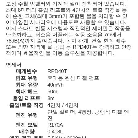
모성 주철 임펠러와 기계적 씰이 장착되어 있습니다.
최대 8미터의 흡입 리프트와 4인치의 토출 직경을 통
해 순한 고체(최대 3mm)가 포함된 물을 처리할 수 있
회사 소개
어 다양한 시나리오에 다용도로 사용할 수 있습니다.
이지 스타트 반동 시스템과 직관적인 제어판은 작동을
단순화하고, 저소음 머플러는 작동 소음을 7m에서
공장 투어
78dB(A)까지 줄여줍니다. 농지 관개, 건설 현장 배수
또는 외딴 지역에 물 공급 등 RPD40T는 강력하고 안정
적이며 효율적인 물 이동 솔루션을 제공합니다.
품질 관리
명세서
매개변수
RPD40T
연락처
펌프 유형
휴대용 원심 디젤 펌프
최대 유량
40m³/h
최대 헤드
50m
뉴스
흡입 리프트
8m
흡입/토출 직경
4인치 / 4인치
단일 실린더, 4행정, 공랭식 디젤 엔
엔진 유형
모든 케이스
진
엔진 모델
R170A
배수량
0.418L
견적 요청