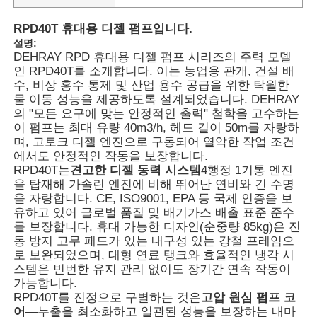
RPD40T 휴대용 디젤 펌프입니다.
설명:
DEHRAY RPD 휴대용 디젤 펌프 시리즈의 주력 모델
인 RPD40T를 소개합니다. 이는 농업용 관개, 건설 배
수, 비상 홍수 통제 및 산업 용수 공급을 위한 탁월한
물 이동 성능을 제공하도록 설계되었습니다. DEHRAY
의 "모든 요구에 맞는 안정적인 출력" 철학을 고수하는
이 펌프는 최대 유량 40m3/h, 헤드 길이 50m를 자랑하
며, 고토크 디젤 엔진으로 구동되어 열악한 작업 조건
에서도 안정적인 작동을 보장합니다.
RPD40T는
견고한 디젤 동력 시스템
4행정 1기통 엔진
을 탑재해 가솔린 엔진에 비해 뛰어난 연비와 긴 수명
을 자랑합니다. CE, ISO9001, EPA 등 국제 인증을 보
유하고 있어 글로벌 품질 및 배기가스 배출 표준 준수
홈
를 보장합니다. 휴대 가능한 디자인(순중량 85kg)은 진
동 방지 고무 패드가 있는 내구성 있는 강철 프레임으
로 보완되었으며, 대형 연료 탱크와 효율적인 냉각 시
제품 소개
스템은 빈번한 유지 관리 없이도 장기간 연속 작동이
가능합니다.
RPD40T를 진정으로 구별하는 것은
고압 원심 펌프 코
어
—누출을 최소화하고 일관된 성능을 보장하는 내마
동영상