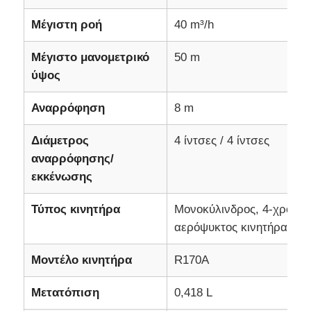
Μέγιστη ροή
40 m³/h
soundproof σύνολο γεννητριών
Μέγιστο μανομετρικό
50 m
ύψος
γεννήτρια εγχώριας χρήσης
Αναρρόφηση
8 m
Σύνολο γεννητριών θόλων
Διάμετρος
4 ίντσες / 4 ίντσες
αναρρόφησης/
Γεννήτρια χαμηλού θορύβου
εκκένωσης
Συντήρηση Γεννητριών
Τύπος κινητήρα
Μονοκύλινδρος, 4-χρονος
αερόψυκτος κινητήρας ντί
Σετ γεννήτριας συγκόλλησης
Μοντέλο κινητήρα
R170A
Μετατόπιση
0,418 L
μηχανή diesel γεννητριών