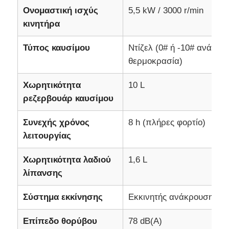
Ονομαστική ισχύς
5,5 kW / 3000 r/min
αντλία αποχέτευσης
κινητήρα
Τύπος καυσίμου
Ντίζελ (0# ή -10# ανάλογα
θερμοκρασία)
Χωρητικότητα
10 L
ρεζερβουάρ καυσίμου
Συνεχής χρόνος
8 h (πλήρες φορτίο)
λειτουργίας
Χωρητικότητα λαδιού
1,6 L
λίπανσης
Σύστημα εκκίνησης
Εκκινητής ανάκρουσης
Επίπεδο θορύβου
78 dB(A)