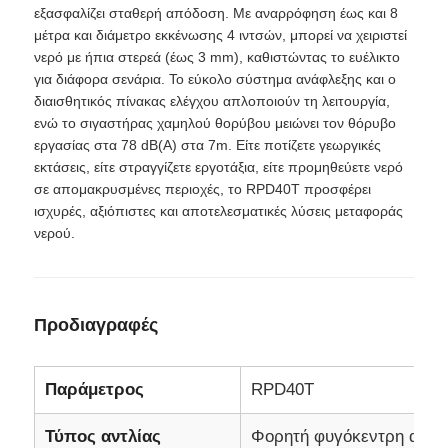
εξασφαλίζει σταθερή απόδοση. Με αναρρόφηση έως και 8
μέτρα και διάμετρο εκκένωσης 4 ιντσών, μπορεί να χειριστεί
σετ γεννητριών ντίζελ
νερό με ήπια στερεά (έως 3 mm), καθιστώντας το ευέλικτο
για διάφορα σενάρια. Το εύκολο σύστημα ανάφλεξης και ο
διαισθητικός πίνακας ελέγχου απλοποιούν τη λειτουργία,
σύνολο γεννήτριας βενζίνης
ενώ το σιγαστήρας χαμηλού θορύβου μειώνει τον θόρυβο
εργασίας στα 78 dB(A) στα 7m. Είτε ποτίζετε γεωργικές
εκτάσεις, είτε στραγγίζετε εργοτάξια, είτε προμηθεύετε νερό
Σετ Γεννήτριας Inverter
σε απομακρυσμένες περιοχές, το RPD40T προσφέρει
ισχυρές, αξιόπιστες και αποτελεσματικές λύσεις μεταφοράς
νερού.
Φορητό σύνολο γεννήτριας
Σετ βιομηχανικής γεννήτριας
Προδιαγραφές
Σετ ψηφιακής γεννήτριας
Παράμετρος
RPD40T
Δημιουργός ανοιχτού πλαισίου
Τύπος αντλίας
Φορητή φυγόκεντρη αντλί