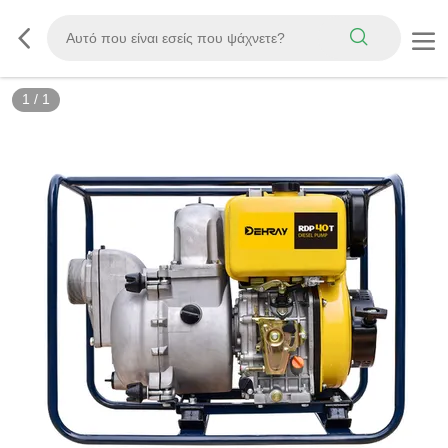
1
/
1