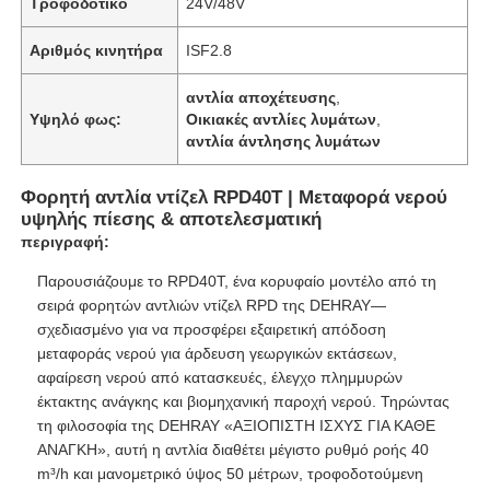
Τροφοδοτικό
24V/48V
Αριθμός κινητήρα
ISF2.8
αντλία αποχέτευσης
,
Υψηλό φως:
Οικιακές αντλίες λυμάτων
,
αντλία άντλησης λυμάτων
Φορητή αντλία ντίζελ RPD40T | Μεταφορά νερού
υψηλής πίεσης & αποτελεσματική
περιγραφή:
Παρουσιάζουμε το RPD40T, ένα κορυφαίο μοντέλο από τη
σειρά φορητών αντλιών ντίζελ RPD της DEHRAY—
σχεδιασμένο για να προσφέρει εξαιρετική απόδοση
Αρχική Σελίδα
μεταφοράς νερού για άρδευση γεωργικών εκτάσεων,
αφαίρεση νερού από κατασκευές, έλεγχο πλημμυρών
έκτακτης ανάγκης και βιομηχανική παροχή νερού. Τηρώντας
Προϊόντα
τη φιλοσοφία της DEHRAY «ΑΞΙΟΠΙΣΤΗ ΙΣΧΥΣ ΓΙΑ ΚΑΘΕ
ΑΝΑΓΚΗ», αυτή η αντλία διαθέτει μέγιστο ρυθμό ροής 40
m³/h και μανομετρικό ύψος 50 μέτρων, τροφοδοτούμενη
Βίντεο