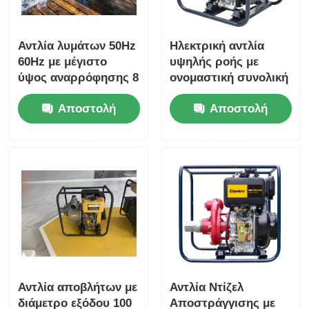
Αντλία λυμάτων 50Hz
Ηλεκτρική αντλία
60Hz με μέγιστο
υψηλής ροής με
ύψος αναρρόφησης 8
ονομαστική συνολική
m και ονομαστικό
μανομετρική πίεση
Αποστολή
Αποστολή
συνολικό
16m σχεδιασμένη για
μανομετρικό ύψος 16
την ενίσχυση της
ερώτησης
ερώτησης
m Κατάλληλη για
παραγωγικότητας σε
μονάδες
βιομηχανικές
επεξεργασίας
εργασίες διαχείρισης
λυμάτων
υγρών
Αντλία αποβλήτων με
Αντλία Ντίζελ
διάμετρο εξόδου 100
Αποστράγγισης με