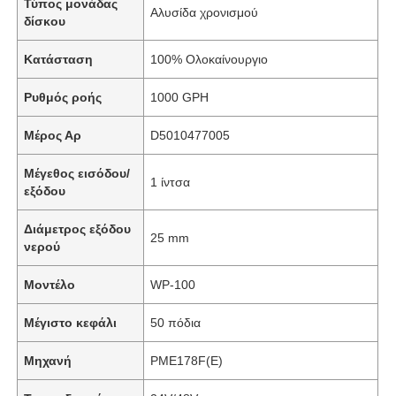
Τύπος μονάδας
Αλυσίδα χρονισμού
δίσκου
Κατάσταση
100% Ολοκαίνουργιο
Ρυθμός ροής
1000 GPH
Μέρος Αρ
D5010477005
Μέγεθος εισόδου/
1 ίντσα
εξόδου
Διάμετρος εξόδου
25 mm
νερού
Μοντέλο
WP-100
Μέγιστο κεφάλι
50 πόδια
Μηχανή
PME178F(E)